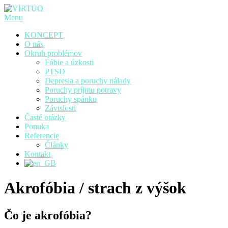
Prejsť
na
Menu
obsah
KONCEPT
O nás
Okruh problémov
Fóbie a úzkosti
PTSD
Depresia a poruchy nálady
Poruchy príjmu potravy
Poruchy spánku
Závislosti
Časté otázky
Ponuka
Referencie
Články
Kontakt
Akrofóbia / strach z výšok
Čo je akrofóbia?