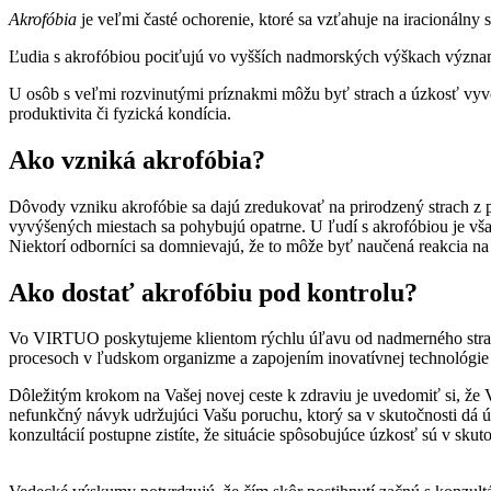
Akrofóbia
je veľmi časté ochorenie, ktoré sa vzťahuje na iracionálny
Ľudia s akrofóbiou pociťujú vo vyšších nadmorských výškach významn
U osôb s veľmi rozvinutými príznakmi môžu byť strach a úzkosť vyvol
produktivita či fyzická kondícia.
Ako vzniká akrofóbia?
Dôvody vzniku akrofóbie sa dajú zredukovať na prirodzený strach z po
vyvýšených miestach sa pohybujú opatrne. U ľudí s akrofóbiou je však
Niektorí odborníci sa domnievajú, že to môže byť naučená reakcia na 
Ako dostať akrofóbiu pod kontrolu?
Vo VIRTUO poskytujeme klientom rýchlu úľavu od nadmerného strac
procesoch v ľudskom organizme a zapojením inovatívnej technológie 
Dôležitým krokom na Vašej novej ceste k zdraviu je uvedomiť si, že V
nefunkčný návyk udržujúci Vašu poruchu, ktorý sa v skutočnosti dá
konzultácií postupne zistíte, že situácie spôsobujúce úzkosť sú v sk