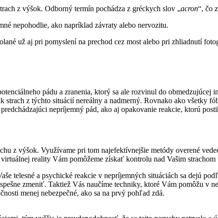
 strach z výšok. Odborný termín pochádza z gréckych slov „
acron
“, čo 
é nepohodlie, ako napríklad závraty alebo nervozitu.
ané už aj pri pomyslení na prechod cez most alebo pri zhliadnutí foto
tenciálneho pádu a zranenia, ktorý sa ale rozvinul do obmedzujúcej int
 strach z týchto situácií nereálny a nadmerný. Rovnako ako všetky fóbi
predchádzajúci nepríjemný pád, ako aj opakovanie reakcie, ktorú postihn
hu z výšok. Využívame pri tom najefektívnejšie metódy overené vede
virtuálnej reality Vám pomôžeme získať kontrolu nad Vašim strachom 
aše telesné a psychické reakcie v nepríjemných situáciách sa dejú pod
 úspešne zmeniť. Taktiež Vás naučíme techniky, ktoré Vám pomôžu v 
utočnosti menej nebezpečné, ako sa na prvý pohľad zdá.