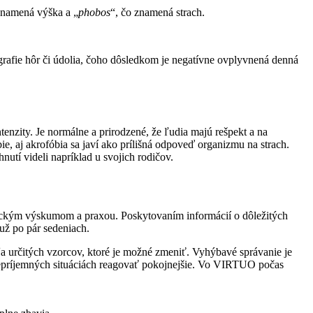
znamená výška a „
phobos
“, čo znamená strach.
grafie hôr či údolia, čoho dôsledkom je negatívne ovplyvnená denná
enzity. Je normálne a prirodzené, že ľudia majú rešpekt a na
e, aj akrofóbia sa javí ako prílišná odpoveď organizmu na strach.
utí videli napríklad u svojich rodičov.
ckým výskumom a praxou. Poskytovaním informácií o dôležitých
už po pár sedeniach.
ľa určitých vzorcov, ktoré je možné zmeniť. Vyhýbavé správanie je
nepríjemných situáciách reagovať pokojnejšie. Vo VIRTUO počas